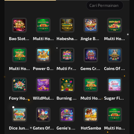
Bao Slot 5X
Multi Hot 100
Habesha Fortune 5
Jingle Bell Bonanza
Multi Hot 5 Deluxe
Multi Hot 5 Super Wilds
Power Of Tiger
Multi Fruits Charging Wilds
Gems Crown Charging Wilds
Coins Of Atlantis
Foxy Hot 20
WildMultiStar
Burning Ice 10
Multi Hot 5 Burn Wilds
Sugar Fiesta
Dice Jungle
Gates Of Merlyn
Genie's Bonanza
HotSamba
Multi Hot 10