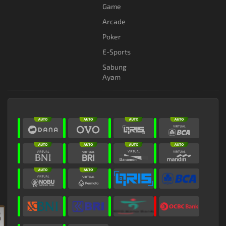
Game
Arcade
Poker
E-Sports
Sabung
Ayam