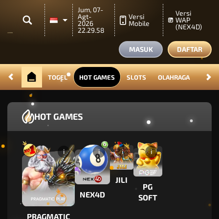
Jum, 07-
Versi
Agt-
Versi
WAP
2026
Mobile
(NEX4D)
22.29.58
MASUK
DAFTAR
TOGEL
HOT GAMES
SLOTS
OLAHRAGA
LIVE 
HOT GAMES
i
i
i
i
JILI
PG
NEX4D
SOFT
PRAGMATIC